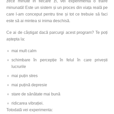
zece minute în fiecare zi, vei experimenta o trăire
ne
minunată! Este un sistem și un proces din viața reală pe
care l-am conceput pentru tine și tot ce trebuie să faci
este să ai mintea si inima deschisă.
Ce ai de câștigat dacă parcurgi acest program? Te poți
aștepta la:
mai mult calm
schimbare în percepție în felul în care privești
lucrurile
mai puțin stres
mai puțină depresie
stare de sănătate mai bună
ridicarea vibrației.
Totodată vei experimenta: