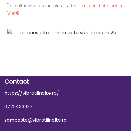
Îți mulțumesc că ai ales cartea
Recunoștințe pentru
Viață
!
Contact
https://vibratiiinalte.ro/
0720433937
zambeste@vibratiiinalte.ro