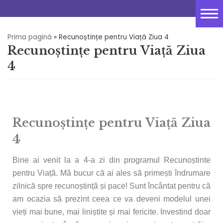
Sari
Acasă
la
conținut
Prima pagină
»
Recunoștințe pentru Viață Ziua 4
Despre
Recunoștințe pentru Viață Ziua
Resurse Gratuite
4
Curs de meditație
PSYCH-K®
Recunoștințe pentru Viață Ziua
Sedinte 1 la 1
4
Tabere
Bine ai venit la a 4-a zi din programul Recunoștinte
Blog
pentru Viață. Mă bucur că ai ales să primești îndrumare
zilnică spre recunoștință și pace! Sunt încântat pentru că
Contact
am ocazia să prezint ceea ce va deveni modelul unei
vieți mai bune, mai liniștite și mai fericite. Investind doar