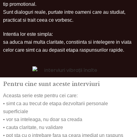
tip promotional.
Sunt dialoguri reale, purtate intre oameni care au studiat,
practicat si trait ceea ce vorbesc.
Intentia lor este simpla:
sa aduca mai multa claritate, constiinta si intelegere in viata
celor care simt ca au depasit etapa raspunsurilor rapide.
Pentru cine sunt aceste interviuri
Aceasta serie este pentru cei care:
• simt ca au trecut de etapa dezvoltarii personale
superficiale
• vor sa inteleaga, nu doar sa creada
• cauta claritate, nu validare
• pot sta cu o intrebare fara sa ceara imediat un raspuns