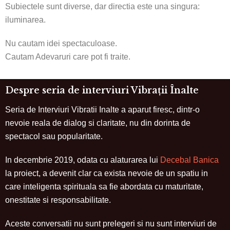
Subiectele sunt diverse, dar directia este una singura:
iluminarea.
Nu cautam idei spectaculoase.
Cautam Adevaruri care pot fi traite.
Despre seria de interviuri Vibrații Înalte
Seria de Interviuri Vibratii Inalte a aparut firesc, dintr-o
nevoie reala de dialog si claritate, nu din dorinta de
spectacol sau popularitate.
In decembrie 2019, odata cu alaturarea lui
Decebal Banica
la proiect, a devenit clar ca exista nevoie de un spatiu in
care inteligenta spirituala sa fie abordata cu maturitate,
onestitate si responsabilitate.
Aceste conversatii nu sunt prelegeri si nu sunt interviuri de