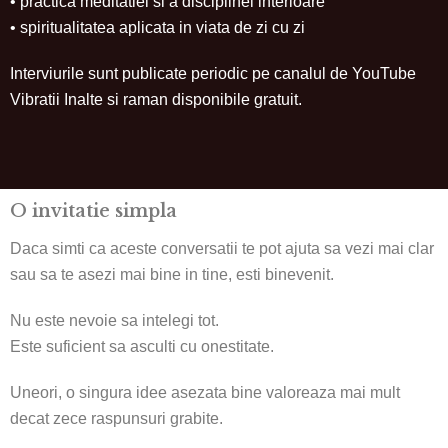
• practica meditatiei si a disciplinei interioare
• spiritualitatea aplicata in viata de zi cu zi
Interviurile sunt publicate periodic pe canalul de YouTube
Vibratii Inalte si raman disponibile gratuit.
O invitatie simpla
Daca simti ca aceste conversatii te pot ajuta sa vezi mai clar
sau sa te asezi mai bine in tine, esti binevenit.
Nu este nevoie sa intelegi tot.
Este suficient sa asculti cu onestitate.
Uneori, o singura idee asezata bine valoreaza mai mult
decat zece raspunsuri grabite.