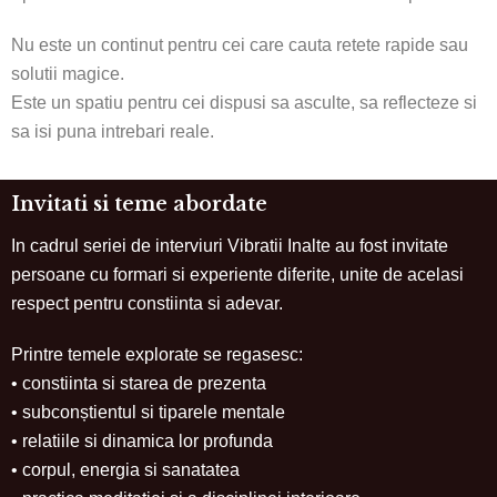
Nu este un continut pentru cei care cauta retete rapide sau
solutii magice.
Este un spatiu pentru cei dispusi sa asculte, sa reflecteze si
sa isi puna intrebari reale.
Invitati si teme abordate
In cadrul seriei de interviuri Vibratii Inalte au fost invitate
persoane cu formari si experiente diferite, unite de acelasi
respect pentru constiinta si adevar.
Printre temele explorate se regasesc:
• constiinta si starea de prezenta
• subconștientul si tiparele mentale
• relatiile si dinamica lor profunda
• corpul, energia si sanatatea