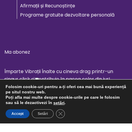
Afirmații și Recunoștințe
Programe gratuite dezvoltare personală
Ma abonez
Împarte Vibrații Înalte cu cineva drag printr-un
singur click și contribuie la pacea celor din jur!
Folosim cookie-uri pentru a-ți oferi cea mai bună experiență
pe situl nostru web.
Poți afla mai multe despre cookie-urile pe care le folosim
sau să le dezactivezi în
.
setări
CLOSE GDPR COOKIE BANNER
Accept
Setări
Social