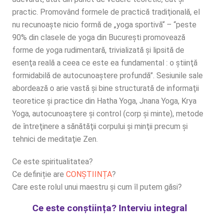
ne
practic. Promovând formele de practică tradiţională, el
nu recunoaşte nicio formă de „yoga sportivă“ – “peste
90% din clasele de yoga din Bucureşti promovează
forme de yoga rudimentară, trivializată şi lipsită de
esenţa reală a ceea ce este ea fundamental : o ştiinţă
formidabilă de autocunoaştere profundă”. Sesiunile sale
abordează o arie vastă şi bine structurată de informaţii
teoretice şi practice din Hatha Yoga, Jnana Yoga, Krya
Yoga, autocunoaştere şi control (corp şi minte), metode
de întreţinere a sănătăţii corpului şi minţii precum şi
tehnici de meditaţie Zen.
Ce este spiritualitatea?
Ce definiție are
CONȘTIINȚA
?
Care este rolul unui maestru și cum îl putem găsi?
Ce este conștiința? Interviu integral