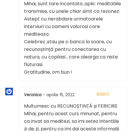
Mihai, sunt tare incantata ,aplic meditatiile
din 5
transmise, cu unele chiar simt ca rezonez.
Astept cu nerabdare urmatoarele
interviuri cu oameni valorosi care
mediteaza.
Celebrez ,stau pe o banca la soare, cu
recunoștință pentru conectarea cu
natura, cu copilasi , care alearga ca niste
fluturasi.
Gratitudine, om bun !
Veronica
–
aprilie 15, 2022
Evaluat la
5
Multumesc cu RECUNOȘTINȚĂ și FERICIRE
din 5
Mihai, pentru acest curs minunat, pentru
ca invat sa meditezi, sa imi setez intentiile
zi de zi, pentru ca imi dai aceste informații