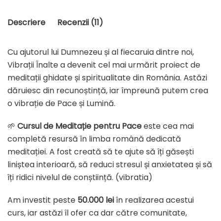
Descriere
Recenzii (11)
Cu ajutorul lui Dumnezeu și al fiecaruia dintre noi,
Vibrații Înalte a devenit cel mai urmărit proiect de
meditații ghidate și spiritualitate din România. Astăzi
dăruiesc din recunoștință, iar împreună putem crea
o vibrație de Pace și Lumină.
🌱
Cursul de Meditație pentru Pace
este cea mai
completă resursă în limba română dedicată
meditației. A fost creată să te ajute să îți găsești
liniștea interioară, să reduci stresul și anxietatea și să
îți ridici nivelul de conștiință. (vibratia)
Am investit peste
50.000 lei
în realizarea acestui
curs, iar astăzi îl ofer ca dar către comunitate,