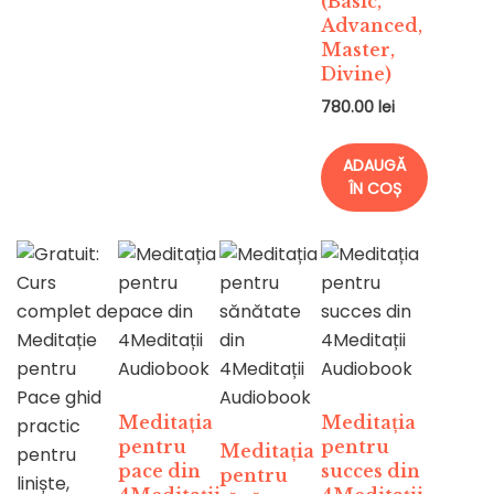
(Basic,
Advanced,
Master,
Divine)
780.00
lei
ADAUGĂ
ÎN COȘ
Meditația
Meditația
pentru
pentru
Meditația
pace din
succes din
pentru