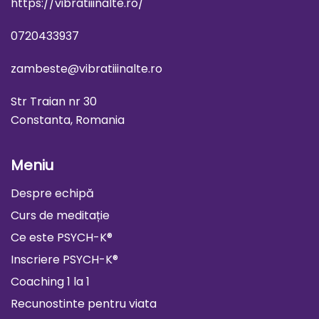
https://vibratiiinalte.ro/
0720433937
zambeste@vibratiiinalte.ro
Str Traian nr 30
Constanta, Romania
Meniu
Despre echipă
Curs de meditație
Ce este PSYCH-K®
Inscriere PSYCH-K®
Coaching 1 la 1
Recunostinte pentru viata