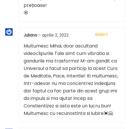
prețioase!
🏵
Juliana
–
aprilie 2, 2022
Evaluat la
5
Multumesc Mihai, doar ascultand
din 5
videoclipurile Tale simt cum vibratia si
gandurile ma trasforma! M-am gandit ca
Universul a facut sa particip la acest Curs
de Meditate, Pace, Intentie! Iti multumesc,
Intr-adevar nu ma concentrez indeajuns
dar faptul ca fac parte din acest grup imi
da impuls si ma ajuta! Incep sa
Constientizez si asta este un lucru bun!
Multumesc cu recunostinta si Iubire💓🤗