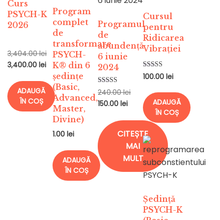
Curs
Program
PSYCH-K
Cursul
complet
Programul
2026
pentru
de
de
Ridicarea
transformare
abundență
Vibrației
3,404.00
lei
PSYCH-
6 iunie
3,400.00
lei
K® din 6
2024
Evaluat la
ședințe
100.00
lei
5.00
(Basic,
din 5
ADAUGĂ
Evaluat la
240.00
lei
5.00
Advanced,
ÎN COȘ
ADAUGĂ
150.00
lei
din 5
Master,
ÎN COȘ
Divine)
CITEȘTE
1.00
lei
MAI
MULT
ADAUGĂ
ÎN COȘ
Ședință
PSYCH-K