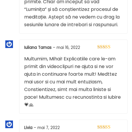
primite. Chiar am inceput sa vad
“Luminița” și să conștientizez procesul de
meditație. Aștept să ne vedem cu drag la
sesiunile lunare de intrebari si raspunsuri.
Iuliana Tamas
–
mai 16, 2022
Evaluat la
5
Multumim, Mihai! Explicatiile care le-am
din 5
primit din videoclipuri ne ajuta si ne vor
ajuta in continuare foarte mult! Medttez
mai usor si cu mai mult entuziasm,
Constientizez, simt mai multa liniste si
pace! Multumesc cu recunostinta si Iubire
💗🙏
Livia
–
mai 7, 2022