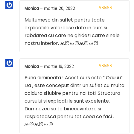
Monica
–
martie 20, 2022
Evaluat la
5
Multumesc din suflet pentru toate
din 5
explicatiile valoroase date in curs si
rabdarea cu care ne ghidezi catre sinele
nostru interior. 🙏🏻🙏🏻🙏🏻🙏🏻
Monica
–
martie 16, 2022
Evaluat la
5
Buna dimineata ! Acest curs este ” Oauuu”.
din 5
Da , este conceput dintr un suflet cu multa
caldura si iubire pentru noi toti. Structura
cursului si explicatiile sunt excelente.
Dumnezeu sa te binecuvinteze si
rasplateasca pentru tot ceea ce faci .
🙏🏻🙏🏻🙏🏻