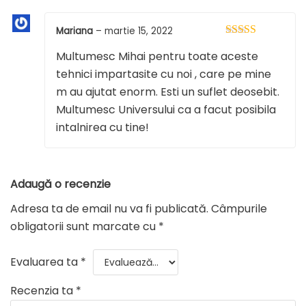
Mariana
–
martie 15, 2022
Evaluat la
5
Multumesc Mihai pentru toate aceste
din 5
tehnici impartasite cu noi , care pe mine
m au ajutat enorm. Esti un suflet deosebit.
Multumesc Universului ca a facut posibila
intalnirea cu tine!
Adaugă o recenzie
Adresa ta de email nu va fi publicată.
Câmpurile
obligatorii sunt marcate cu
*
Evaluarea ta
*
Recenzia ta
*