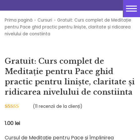
Sari
Acasă
la
Prima pagină
»
Cursuri
»
Gratuit: Curs complet de Meditație
conținut
Despre
pentru Pace ghid practic pentru liniște, claritate și ridicarea
nivelului de constiinta
Resurse Gratuite
Curs de meditație
Gratuit: Curs complet de
PSYCH-K®
Meditație pentru Pace ghid
Sedinte 1 la 1
practic pentru liniște, claritate și
ridicarea nivelului de constiinta
Tabere
(
11
recenzii de la clienți)
Blog
Evaluat la
11
5.00
din 5 pe
Contact
1.00
lei
baza a
evaluări de la
clienți
Cursul de Meditație pentru Pace și Împlinirea