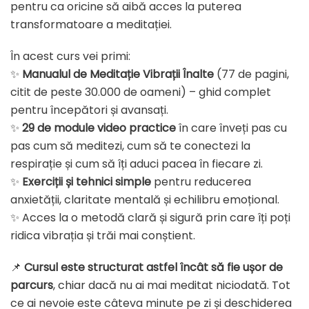
pentru ca oricine să aibă acces la puterea
transformatoare a meditației.
În acest curs vei primi:
✨
Manualul de Meditație Vibrații Înalte
(77 de pagini,
citit de peste 30.000 de oameni) – ghid complet
pentru începători și avansați.
✨
29 de module video practice
în care înveți pas cu
pas cum să meditezi, cum să te conectezi la
respirație și cum să îți aduci pacea în fiecare zi.
✨
Exerciții și tehnici simple
pentru reducerea
anxietății, claritate mentală și echilibru emoțional.
✨ Acces la o metodă clară și sigură prin care îți poți
ridica vibrația și trăi mai conștient.
📌
Cursul este structurat astfel încât să fie ușor de
parcurs
, chiar dacă nu ai mai meditat niciodată. Tot
ce ai nevoie este câteva minute pe zi și deschiderea