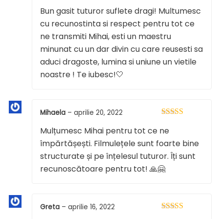
Evaluat la
5
Bun gasit tuturor suflete dragi! Multumesc
din 5
cu recunostinta si respect pentru tot ce
ne transmiti Mihai, esti un maestru
minunat cu un dar divin cu care reusesti sa
aduci dragoste, lumina si uniune un vietile
noastre ! Te iubesc!🤍
Mihaela
–
aprilie 20, 2022
Evaluat la
5
Mulțumesc Mihai pentru tot ce ne
din 5
împărtășești. Filmulețele sunt foarte bine
structurate și pe înțelesul tuturor. Îți sunt
recunoscătoare pentru tot! 🙏🤗
Greta
–
aprilie 16, 2022
Evaluat la
5