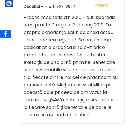
Decebal
–
martie 28, 2022
Evaluat la
5
Practic meditația din 2016 -2019 sporadic
din 5
si ca practică regulată din aug 2019. Din
proprie experiență spun ca cheia este…
chiar practica regulată. Sa am un timp
dedicat pt a practica si sa evit orice
procrastinare. In acest fel , este si un
exercițiu de disciplină pt mine. Beneficiile
sunt inestimabile si le poate descoperi si
trai fiecare dintre noi cei ce practicam cu
perseverență. Mulțumesc si lui Mihai pe
această cale pt ceea ce am vazut la
cursul său. 🕉🙏Vă îmbrățișez si va doresc
la fiecare sa trăiți beneficiile pe care le
doriți si cu ajutorul meditației!