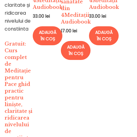
4Meditații
4Meditații
sănătate
Audiobook
Audiobook
din
4Meditații
33.00
lei
33.00
lei
Audiobook
17.00
lei
ADAUGĂ
ADAUGĂ
ÎN COȘ
ÎN COȘ
Gratuit:
ADAUGĂ
Curs
ÎN COȘ
complet
de
Meditație
pentru
Pace ghid
practic
pentru
liniște,
claritate și
ridicarea
nivelului
de