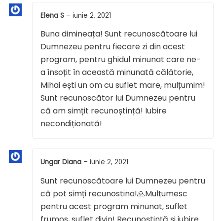
Elena S
–
iunie 2, 2021
Buna dimineața! Sunt recunoscătoare lui
Dumnezeu pentru fiecare zi din acest
program, pentru ghidul minunat care ne-
a însoțit în această minunată călătorie,
Mihai ești un om cu suflet mare, mulțumim!
Sunt recunoscător lui Dumnezeu pentru
că am simțit recunoștință! Iubire
necondiționată!
Ungar Diana
–
iunie 2, 2021
Sunt recunoscătoare lui Dumnezeu pentru
că pot simți recunostina!🙏Mulțumesc
pentru acest program minunat, suflet
frumos, suflet divin! Recunoștință și iubire