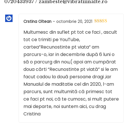
0720433937 / zambeste@vibratiiinalte.ro
Crstina Oltean
–
octombrie 20, 2021
Evaluat la
5
Multumesc din suflet pt tot ce faci , ascult
din 5
tot ce trimiti pe YouTube,
cartea”Recunostinte pt viata” am
parcurs-o, iar in decembrie dupā 6 luni o
sā o parcurg din nou,( apoi am cumpārat
doua cārti “Recunostinte pt viatā” si le am
facut cadou la douā persoane dragi ,iar
Manualul de maditatie cel din 2020, l-am
parcurs, sunt multumitā cā primesc tot
ce faci pt noi, cā te cumosc, si mult putere
mai departe, noi suntem aici, cu drag
Cristina