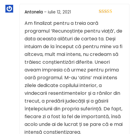
Antonela
–
iulie 12, 2021
Evaluat la
5
Am finalizat pentru a treia oară
din 5
programul ‘Recunoștințe pentru viață’, de
data aceasta alături de cartea ta. Deși
intuiam de la început că pentru mine va fi
altceva, mult mai intens, nu credeam să
trăiesc conștientizări diferite. Uneori
aveam impresia că urmez pentru prima
oară programul. M-au ‘atins’ mai intens
zilele dedicate copilului interior, a
vindecarii resentimentelor și a rănilor din
trecut, a predării judecății și a găsirii
înțelepciunii din propria suferință. De fapt,
fiecare zi a fost la fel de importantă, însă
acolo unde ai de lucrat ți se pare că e mai
intensă conștientizarea.