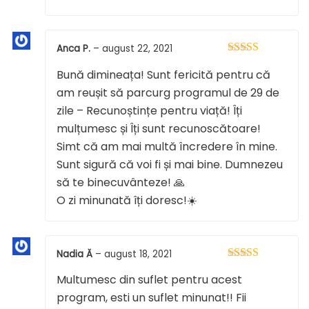
Anca P.
–
august 22, 2021
Evaluat la
5
Bună dimineața! Sunt fericită pentru că
din 5
am reușit să parcurg programul de 29 de
zile – Recunoștințe pentru viață! Îți
mulțumesc și Îți sunt recunoscătoare!
Simt că am mai multă încredere în mine.
Sunt sigură că voi fi și mai bine. Dumnezeu
să te binecuvânteze! 🙏
O zi minunată îți doresc!☀️
Nadia Ă
–
august 18, 2021
Evaluat la
5
Multumesc din suflet pentru acest
din 5
program, esti un suflet minunat!! Fii