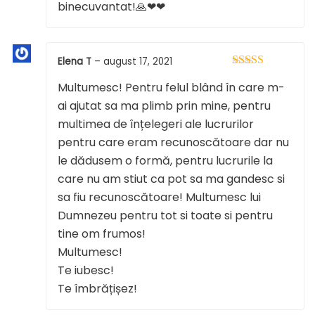
binecuvantat!🙏❤❤
Elena T
–
august 17, 2021
Evaluat la
5
Multumesc! Pentru felul blând în care m-
din 5
ai ajutat sa ma plimb prin mine, pentru
multimea de înțelegeri ale lucrurilor
pentru care eram recunoscătoare dar nu
le dădusem o formă, pentru lucrurile la
care nu am stiut ca pot sa ma gandesc si
sa fiu recunoscătoare! Multumesc lui
Dumnezeu pentru tot si toate si pentru
tine om frumos!
Multumesc!
Te iubesc!
Te îmbrățișez!