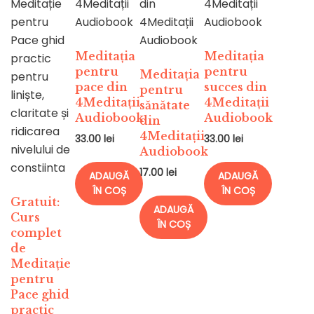
Meditația
Meditația
pentru
pentru
Meditația
pace din
succes din
pentru
4Meditații
4Meditații
sănătate
Audiobook
Audiobook
din
4Meditații
33.00
lei
33.00
lei
Audiobook
17.00
lei
ADAUGĂ
ADAUGĂ
ÎN COȘ
ÎN COȘ
Gratuit:
ADAUGĂ
Curs
ÎN COȘ
complet
de
Meditație
pentru
Pace ghid
practic