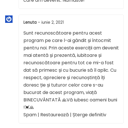
care am devenit. Namaste!
Lenuta
–
iunie 2, 2021
Sunt recunoscătoare pentru acest
program pe care l-ai gândit și întocmit
pentru noi. Prin aceste exerciții am devenit
mai atentă și prezentă, iubitoare și
recunoscătoare pentru tot ce mi-a fost
dat să primesc și cu bucurie să îl aplic. Cu
respect, apreciere și recunoștință îți
doresc ție și tuturor celor care s-au
bucurat de acest program, viață
BINECUVÂNTATĂ 🙏Vă iubesc oameni buni
!💓🙏
Spam | Restaurează | Șterge definitiv