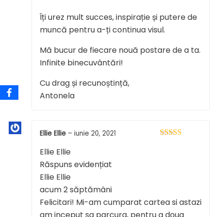
Îți urez mult succes, inspirație și putere de
muncă pentru a-ți continua visul.
Mă bucur de fiecare nouă postare de a ta.
Infinite binecuvântări!
Cu drag și recunoștință,
Antonela
Ellie Ellie
–
iunie 20, 2021
Evaluat la
5
Ellie Ellie
din 5
Răspuns evidențiat
Ellie Ellie
acum 2 săptămâni
Felicitari! Mi-am cumparat cartea si astazi
am inceput sa parcurg, pentru a doua