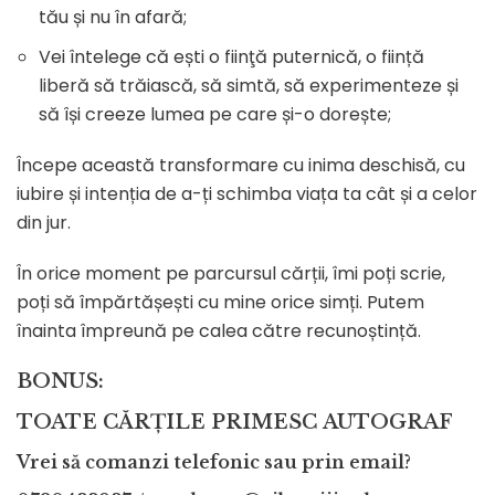
tău și nu în afară;
Vei întelege că ești o fiinţă puternică, o ființă
liberă să trăiască, să simtă, să experimenteze și
să își creeze lumea pe care și-o dorește;
Începe această transformare cu inima deschisă, cu
iubire și intenția de a-ți schimba viața ta cât și a celor
din jur.
În orice moment pe parcursul cărții, îmi poți scrie,
poți să împărtășești cu mine orice simți. Putem
înainta împreună pe calea către recunoștință.
BONUS:
TOATE CĂRȚILE PRIMESC AUTOGRAF
Vrei să comanzi telefonic sau prin email?