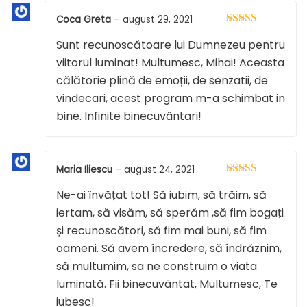
Coca Greta
–
august 29, 2021
Evaluat la
5
Sunt recunoscătoare lui Dumnezeu pentru
din 5
viitorul luminat! Multumesc, Mihai! Aceasta
călătorie plină de emoții, de senzatii, de
vindecari, acest program m-a schimbat in
bine. Infinite binecuvântari!
Maria Iliescu
–
august 24, 2021
Evaluat la
5
Ne-ai învățat tot! Să iubim, să trăim, să
din 5
iertam, să visăm, să sperăm ,să fim bogați
și recunoscători, să fim mai buni, să fim
oameni. Să avem încredere, să îndrăznim,
să multumim, sa ne construim o viata
luminată. Fii binecuvântat, Multumesc, Te
iubesc!