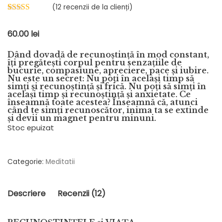
(
12
recenzii de la clienți)
ne
Evaluat la
8
5.00
din 5 pe
60.00
lei
baza a
evaluări de la
clienți
Dând dovadă de recunoștință în mod constant,
îți pregătești corpul pentru senzațiile de
bucurie, compasiune, apreciere, pace și iubire.
Nu este un secret: Nu poți în același timp să
simți și recunoștință și frică. Nu poți să simți în
același timp și recunoștință și anxietate. Ce
înseamnă toate acestea? Înseamnă că, atunci
când te simți recunoscător, inima ta se extinde
și devii un magnet pentru minuni.​
Stoc epuizat
Categorie:
Meditatii
Descriere
Recenzii (12)