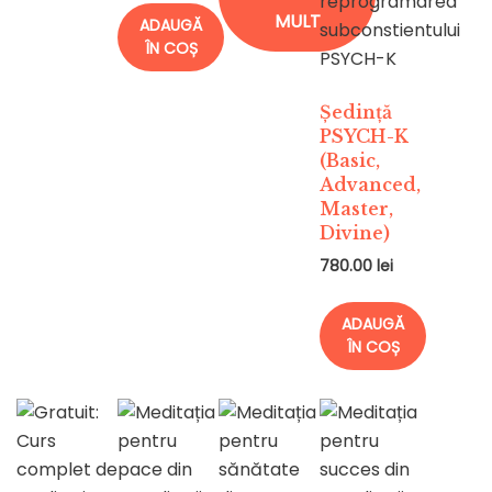
MULT
ADAUGĂ
ÎN COȘ
Ședință
PSYCH-K
(Basic,
Advanced,
Master,
Divine)
780.00
lei
ADAUGĂ
ÎN COȘ