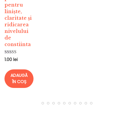
pentru
liniște,
claritate și
ridicarea
nivelului
de
constiinta
Evaluat la
1.00
lei
5.00
din 5
ADAUGĂ
ÎN COȘ