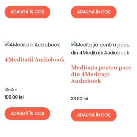
ADAUGĂ ÎN COȘ
ADAUGĂ ÎN COȘ
4Meditatii Audiobook
Meditația pentru pace
din 4Meditații
Audiobook
Evaluat la
108.00
lei
33.00
lei
5.00
din 5
ADAUGĂ ÎN COȘ
ADAUGĂ ÎN COȘ