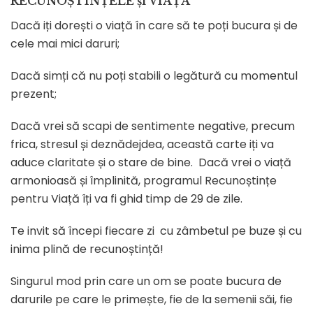
RECUNOȘTINȚELE și VIAȚA
Dacă iți dorești o viață în care să te poți bucura și de
cele mai mici daruri;
Dacă simți că nu poți stabili o legătură cu momentul
prezent;
Dacă vrei să scapi de sentimente negative, precum
frica, stresul și deznădejdea, această carte iți va
aduce claritate și o stare de bine. Dacă vrei o viață
armonioasă și împlinită, programul Recunoștințe
pentru Viață îți va fi ghid timp de 29 de zile.
Te invit să începi fiecare zi cu zâmbetul pe buze și cu
inima plină de recunoștință!
Singurul mod prin care un om se poate bucura de
darurile pe care le primește, fie de la semenii săi, fie