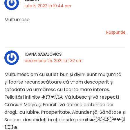
iulie 5, 2022 la 10:44 am
Multumesc.
Răspunde
IOANA SASALOVICS
decembrie 25, 2021 la 1:32 am
Mulțumesc om cu suflet bun și divin! Sunt mulțumită
și foarte recunoscătoare că v-am descoperit și
totodată vă urmăresc cu foarte mare interes.
Felicitări infinite 🎄💥❤💥🎄 Vă iubesc și vă respect!
Crăciun Magic și Fericit…vă doresc alături de cei
dragi….cu Iubire, Prosperitate, Abundență, Sănătate și
Succes…deschideți brațele și le primiti🎄💥💥💥💥❤❤💥
💥💥🎄