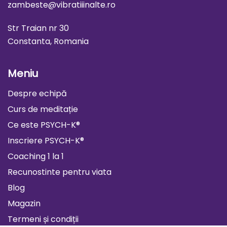
zambeste@vibratiiinalte.ro
Str Traian nr 30
Constanta, Romania
Meniu
Despre echipă
Curs de meditație
Ce este PSYCH-K®
Inscriere PSYCH-K®
Coaching 1 la 1
Recunostinte pentru viata
Blog
Magazin
Termeni și condiții