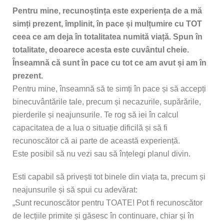
Pentru mine, recunoștința este experiența de a mă
simți prezent, împlinit, în pace și mulțumire cu TOT
ceea ce am deja în totalitatea numită viață. Spun în
totalitate, deoarece acesta este cuvântul cheie.
Înseamnă că sunt în pace cu tot ce am avut și am în
prezent.
Pentru mine, înseamnă să te simți în pace și să accepți
binecuvântările tale, precum și necazurile, supărările,
pierderile și neajunsurile. Te rog să iei în calcul
capacitatea de a lua o situație dificilă și să fi
recunoscător că ai parte de această experiență.
Este posibil să nu vezi sau să înțelegi planul divin.
Esti capabil să privești tot binele din viața ta, precum și
neajunsurile și să spui cu adevărat:
„Sunt recunoscător pentru TOATE! Pot fi recunoscător
de lecțiile primite și găsesc în continuare, chiar și în