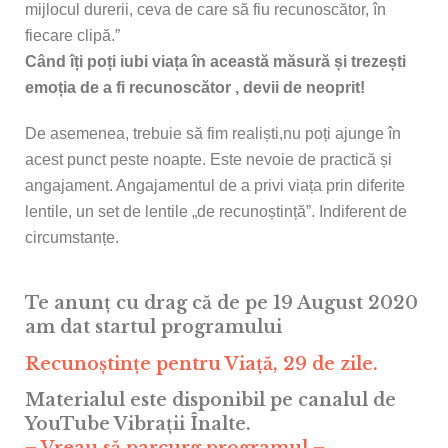
mijlocul durerii, ceva de care să fiu recunoscător, în
fiecare clipă.”
Când îți poți iubi viața în această măsură și trezești
emoția de a fi recunoscător , devii de neoprit!
De asemenea, trebuie să fim realiști,nu poți ajunge în
acest punct peste noapte. Este nevoie de practică și
angajament. Angajamentul de a privi viața prin diferite
lentile, un set de lentile „de recunoștință”. Indiferent de
circumstanțe.
Te anunț cu drag că de pe 19 August 2020
am dat startul programului
Recunoștințe pentru Viață, 29 de zile.
Materialul este disponibil pe canalul de
YouTube Vibrații Înalte.