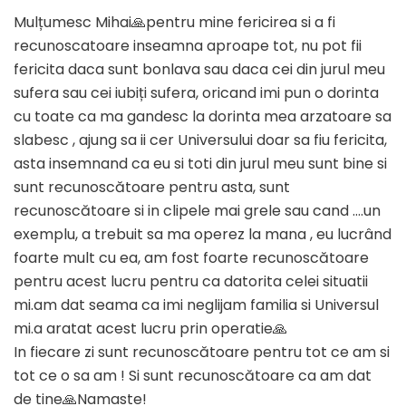
Mulțumesc Mihai🙏pentru mine fericirea si a fi
recunoscatoare inseamna aproape tot, nu pot fii
fericita daca sunt bonlava sau daca cei din jurul meu
sufera sau cei iubiți sufera, oricand imi pun o dorinta
cu toate ca ma gandesc la dorinta mea arzatoare sa
slabesc , ajung sa ii cer Universului doar sa fiu fericita,
asta insemnand ca eu si toti din jurul meu sunt bine si
sunt recunoscătoare pentru asta, sunt
recunoscătoare si in clipele mai grele sau cand ….un
exemplu, a trebuit sa ma operez la mana , eu lucrând
foarte mult cu ea, am fost foarte recunoscătoare
pentru acest lucru pentru ca datorita celei situatii
mi.am dat seama ca imi neglijam familia si Universul
mi.a aratat acest lucru prin operatie🙏
In fiecare zi sunt recunoscătoare pentru tot ce am si
tot ce o sa am ! Si sunt recunoscătoare ca am dat
de tine🙏Namaste!