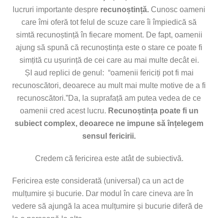
lucruri importante despre
recunoștință.
Cunosc oameni
care îmi oferă tot felul de scuze care îi împiedică să
simtă recunoștință în fiecare moment. De fapt, oamenii
ajung să spună că recunoștința este o stare ce poate fi
simțită cu ușurință de cei care au mai multe decât ei.
ȘI aud replici de genul: “oamenii fericiți pot fi mai
recunoscători, deoarece au mult mai multe motive de a fi
recunoscători.”Da, la suprafață am putea vedea de ce
oamenii cred acest lucru.
Recunoștința poate fi un
subiect complex, deoarece ne impune să înțelegem
sensul fericirii.
Credem că fericirea este atât de subiectivă.
Fericirea este considerată (universal) ca un act de
mulțumire și bucurie. Dar modul în care cineva are în
vedere să ajungă la acea mulțumire și bucurie diferă de