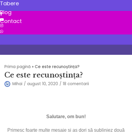
Tabere
ne
Blog
Contact
Sari
la
conținut
Prima pagină
»
Ce este recunoștința?
Ce este recunoștința?
Mihai
august 10, 2020
18 comentarii
Salutare, om bun!
Primesc foarte multe mesaje și aș dori să subliniez două