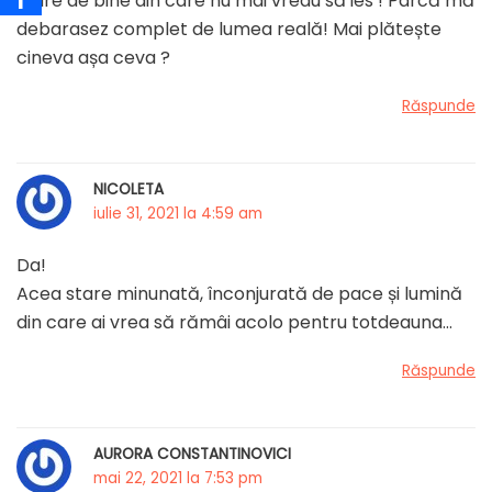
stare de bine din care nu mai vreau să ies ! Parcă mă
debarasez complet de lumea reală! Mai plătește
cineva așa ceva ?
Răspunde
NICOLETA
iulie 31, 2021 la 4:59 am
Da!
Acea stare minunată, înconjurată de pace și lumină
din care ai vrea să rămâi acolo pentru totdeauna…
Răspunde
AURORA CONSTANTINOVICI
mai 22, 2021 la 7:53 pm