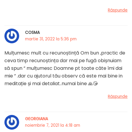
Răspunde
COSMA
martie 31, 2022 la 5:36 pm
Mulțumesc mult cu recunoștință Om bun ,practic de
ceva timp recunoștința dar mai pe fugă obișnuiam
să spun ” mulțumesc Doamne pt toate câte îmi dai
mie ” .dar cu ajutorul tău observ că este mai bine in
meditație și mai detaliat..numai bine 🙏😘
Răspunde
GEORGIANA
noiembrie 7, 2021 la 4:18 am