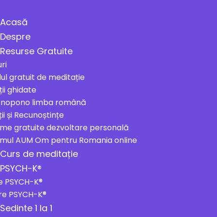
Acasă
Despre
Resurse Gratuite
uri
ul gratuit de meditație
ii ghidate
onopono limba română
ii și Recunoștințe
me gratuite dezvoltare personală
mul AUM Om pentru Romania online
Curs de meditație
PSYCH-K®
e PSYCH-K®
ere PSYCH-K®
Sedinte 1 la 1