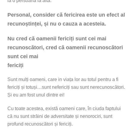
la o persoană la alta.
Personal, consider că fericirea este un efect al
recunoștinței, și nu o cauza a acesteia.
Nu cred că oamenii fericiți sunt cei mai
recunoscători, cred că oamenii recunoscători
sunt cei mai
fericiți
Sunt mulți oameni, care in viața lor au totul pentru a fi
fericiți și totuși…sunt nefericiți sau sunt nerecunoscători.
Și eu am fost unul dintre ei!
Cu toate acestea, există oameni care, în ciuda faptului
că nu sunt străini de adversitate și nenorociri, sunt
profund recunoscători și fericiți.