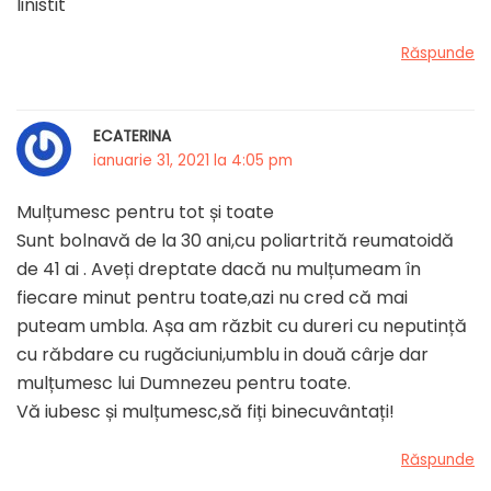
linistit
Răspunde
ECATERINA
ianuarie 31, 2021 la 4:05 pm
Mulțumesc pentru tot și toate
Sunt bolnavă de la 30 ani,cu poliartrită reumatoidă
de 41 ai . Aveți dreptate dacă nu mulțumeam în
fiecare minut pentru toate,azi nu cred că mai
puteam umbla. Așa am răzbit cu dureri cu neputință
cu răbdare cu rugăciuni,umblu in două cârje dar
mulțumesc lui Dumnezeu pentru toate.
Vă iubesc și mulțumesc,să fiți binecuvântați!
Răspunde