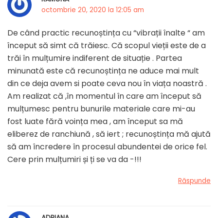
octombrie 20, 2020 la 12:05 am
De când practic recunoștința cu “vibrații înalte “ am
început să simt că trăiesc. Că scopul vieții este de a
trăi în mulțumire indiferent de situație . Partea
minunată este că recunoștința ne aduce mai mult
din ce deja avem si poate ceva nou în viața noastră .
Am realizat că ,în momentul în care am început să
mulțumesc pentru bunurile materiale care mi-au
fost luate fără voința mea , am început sa mă
eliberez de ranchiună , să iert ; recunoștința mă ajută
să am încredere în procesul abundentei de orice fel.
Cere prin mulțumiri și ți se va da -!!!
Răspunde
ADRIANA