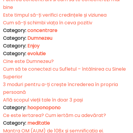
bine
Este timpul să-ți verifici credințele și viziunea
Cum să-ți schimbi viața în ceva pozitiv
Category:
concentrare
Category:
Dumnezeu
Category:
Enjoy
Category:
evolutie
Cine este Dumnezeu?
Cum să te conectezi cu Sufletul – întâlnirea cu Sinele
Superior
3 moduri pentru a-ți crește încrederea în propria
persoană
Află scopul vieții tale în doar 3 pași
Category:
hooponopono
Ce este iertarea? Cum iertăm cu adevărat?
Category:
meditatie
Mantra OM (AUM) de 108x și semnificația ei.