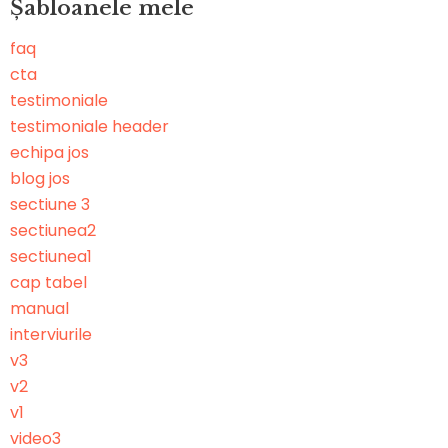
Șabloanele mele
faq
cta
testimoniale
testimoniale header
echipa jos
blog jos
sectiune 3
sectiunea2
sectiunea1
cap tabel
manual
interviurile
v3
v2
v1
video3