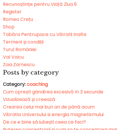
Recunoștințe pentru Viață Ziua 9
Register
Romeo Crețu
Shop
Tabăra Pentrupace cu Vibratii Inalte
Termeni și condiții
Turul României
Val Voicu
Zoia Zarnescu
Posts by category
Category:
coaching
Cum oprești gândirea excesivă în 3 secunde
Vizualizează și creează
Crearea celui mai bun an de până acum
Vibratia Universului si energia magnetismului
De ce e bine să iubești ceea ce faci?
Puterea concentrarii si cum sa te concentrezi mai