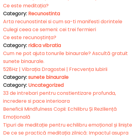
Ce este meditația?
Category:
Recunostinta
Arta recunostintei si cum sa-ti manifesti dorintele
Culegi ceea ce semeni: cei trei fermieri
Ce este recunoștința?
Category:
ridica vibratia
Cum ne pot ajuta tonurile binaurale? Ascultă gratuit
sunete binaurale.
528Hz | Vibrația Dragostei | Frecvența Iubirii
Category:
sunete binaurale
Category:
Uncategorized
33 de intrebari pentru constientizare profunda,
incredere si pace interioara
Beneficii Mindfulness Copii: Echilibru Și Reziliență
Emoțională
Tipuri de meditație pentru echilibru emoțional și liniște
De ce se practică meditația zilnică: Impactul asupra