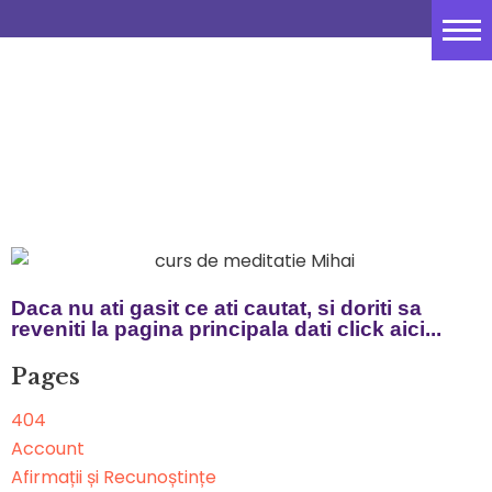
Sari
Acasă
la
conținut
Despre
Resurse Gratuite
OOOPS... Pagina cautata nu exista
Curs de meditație
PSYCH-K®
Sedinte 1 la 1
Daca nu ati gasit ce ati cautat, si doriti sa
reveniti la pagina principala dati click
aici...
Tabere
Pages
Blog
404
Contact
Account
Afirmații și Recunoștințe